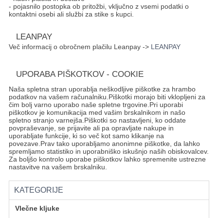
- pojasnilo postopka ob pritožbi, vključno z vsemi podatki o
kontaktni osebi ali službi za stike s kupci.
LEANPAY
Več informacij o obročnem plačilu Leanpay ->
LEANPAY
UPORABA PIŠKOTKOV - COOKIE
Naša spletna stran uporablja neškodljive piškotke za hrambo
podatkov na vašem računalniku.Piškotki morajo biti vklopljeni za
čim bolj varno uporabo naše spletne trgovine.Pri uporabi
piškotkov je komunikacija med vašim brskalnikom in našo
spletno stranjo varnejša.Piškotki so nastavljeni, ko oddate
povpraševanje, se prijavite ali pa opravljate nakupe in
uporabljate funkcije, ki so več kot samo klikanje na
povezave.Prav tako uporabljamo anonimne piškotke, da lahko
spremljamo statistiko in uporabniško iskušnjo naših obiskovalcev.
Za boljšo kontrolo uporabe piškotkov lahko spremenite ustrezne
nastavitve na vašem brskalniku.
KATEGORIJE
Vlečne kljuke