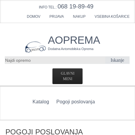
068 19-89-49
INFO TEL.:
DOMOV
PRIJAVA
NAKUP
VSEBINA KOŠARICE
AOPREMA
Dodatna Avtomobilska Oprema
Iskanje
GLAVNI
MENI
DOMOV
Katalog
Pogoji poslovanja
USTVARI RAČUN
KONTAKTNI OBRAZEC
VLEČNE KLJUKE POVPRAŠEVANJE
POGOJI POSLOVANJA