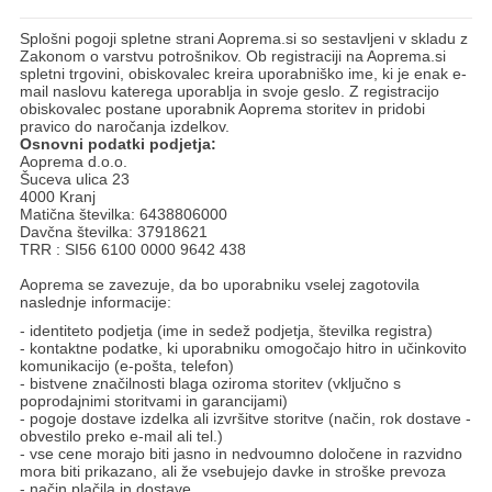
Splošni pogoji spletne strani Aoprema.si so sestavljeni v skladu z
Zakonom o varstvu potrošnikov. Ob registraciji na Aoprema.si
spletni trgovini, obiskovalec kreira uporabniško ime, ki je enak e-
mail naslovu katerega uporablja in svoje geslo. Z registracijo
obiskovalec postane uporabnik Aoprema storitev in pridobi
pravico do naročanja izdelkov.
Osnovni podatki podjetja:
Aoprema d.o.o.
Šuceva ulica 23
4000 Kranj
Matična številka: 6438806000
Davčna številka: 37918621
TRR : SI56 6100 0000 9642 438
Aoprema se zavezuje, da bo uporabniku vselej zagotovila
naslednje informacije:
- identiteto podjetja (ime in sedež podjetja, številka registra)
- kontaktne podatke, ki uporabniku omogočajo hitro in učinkovito
komunikacijo (e-pošta, telefon)
- bistvene značilnosti blaga oziroma storitev (vključno s
poprodajnimi storitvami in garancijami)
- pogoje dostave izdelka ali izvršitve storitve (način, rok dostave -
obvestilo preko e-mail ali tel.)
- vse cene morajo biti jasno in nedvoumno določene in razvidno
mora biti prikazano, ali že vsebujejo davke in stroške prevoza
- način plačila in dostave