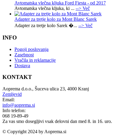
Avtomatska vlečna kljuka Ford Fiesta - od 2017
Avtomatska vlečna kljuka, ki ...
--> Več
Adapter za tretje kolo za Mont Blanc Sarek
Adapter za tretje kolo Sarek �...
--> Več
INFO
Pogoji poslovanja
Zasebnost
Vračila in reklamacije
Dostava
KONTAKT
Aoprema d.o.o., Šuceva ulica 23, 4000 Kranj
Zemljevid
Email:
info@aoprema.si
Info telefon:
068 19-89-49
Za vas smo dosegljivi vsak delovni dan med 8. in 16. uro.
© Copyright 2024 by Aoprema.si