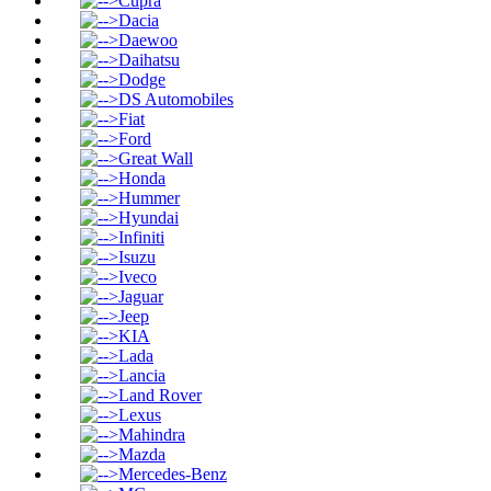
Cupra
Dacia
Daewoo
Daihatsu
Dodge
DS Automobiles
Fiat
Ford
Great Wall
Honda
Hummer
Hyundai
Infiniti
Isuzu
Iveco
Jaguar
Jeep
KIA
Lada
Lancia
Land Rover
Lexus
Mahindra
Mazda
Mercedes-Benz