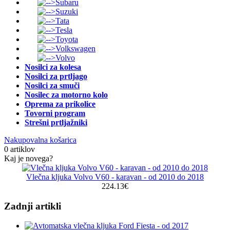
Subaru
Suzuki
Tata
Tesla
Toyota
Volkswagen
Volvo
Nosilci za kolesa
Nosilci za prtljago
Nosilci za smuči
Nosilec za motorno kolo
Oprema za prikolice
Tovorni program
Strešni prtljažniki
Nakupovalna košarica
0 artiklov
Kaj je novega?
Vlečna kljuka Volvo V60 - karavan - od 2010 do 2018
224.13€
Zadnji artikli