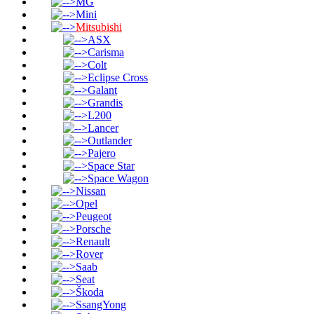
MG
Mini
Mitsubishi
ASX
Carisma
Colt
Eclipse Cross
Galant
Grandis
L200
Lancer
Outlander
Pajero
Space Star
Space Wagon
Nissan
Opel
Peugeot
Porsche
Renault
Rover
Saab
Seat
Škoda
SsangYong