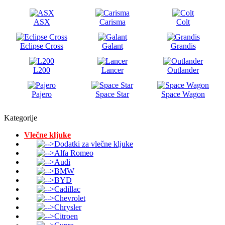
ASX
Carisma
Colt
Eclipse Cross
Galant
Grandis
L200
Lancer
Outlander
Pajero
Space Star
Space Wagon
Kategorije
Vlečne kljuke
Dodatki za vlečne kljuke
Alfa Romeo
Audi
BMW
BYD
Cadillac
Chevrolet
Chrysler
Citroen