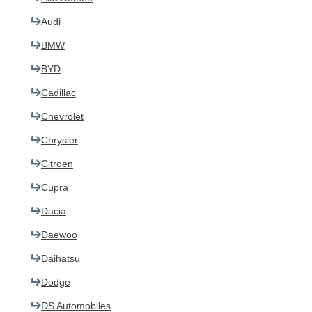
Audi
BMW
BYD
Cadillac
Chevrolet
Chrysler
Citroen
Cupra
Dacia
Daewoo
Daihatsu
Dodge
DS Automobiles