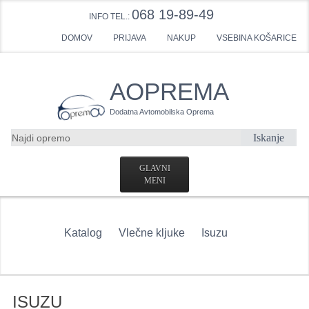
068 19-89-49
INFO TEL.:
DOMOV
PRIJAVA
NAKUP
VSEBINA KOŠARICE
AOPREMA
Dodatna Avtomobilska Oprema
Iskanje
GLAVNI
MENI
DOMOV
Katalog
Vlečne kljuke
Isuzu
USTVARI RAČUN
KONTAKTNI OBRAZEC
VLEČNE KLJUKE POVPRAŠEVANJE
ISUZU