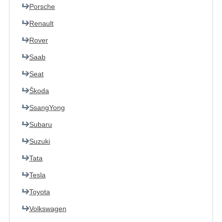
Porsche
Renault
Rover
Saab
Seat
Škoda
SsangYong
Subaru
Suzuki
Tata
Tesla
Toyota
Volkswagen