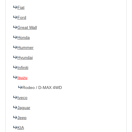
Fiat
Ford
Great Wall
Honda
Hummer
Hyundai
Infiniti
Isuzu
Rodeo / D-MAX 4WD
Iveco
Jaguar
Jeep
KIA