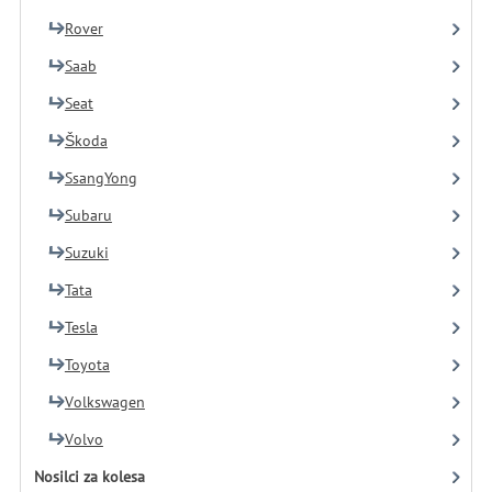
Rover
Saab
Seat
Škoda
SsangYong
Subaru
Suzuki
Tata
Tesla
Toyota
Volkswagen
Volvo
Nosilci za kolesa