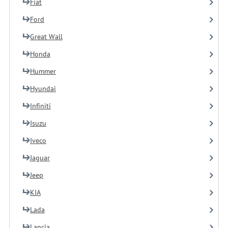
Fiat
Ford
Great Wall
Honda
Hummer
Hyundai
Infiniti
Isuzu
Iveco
Jaguar
Jeep
KIA
Lada
Lancia