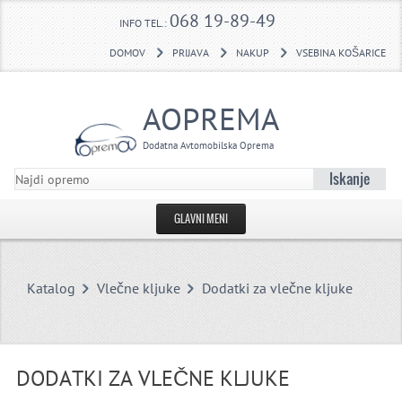
068 19-89-49
INFO TEL.:
DOMOV
PRIJAVA
NAKUP
VSEBINA KOŠARICE
AOPREMA
Dodatna Avtomobilska Oprema
Iskanje
GLAVNI MENI
DOMOV
Katalog
Vlečne kljuke
Dodatki za vlečne kljuke
USTVARI RAČUN
KONTAKTNI OBRAZEC
VLEČNE KLJUKE POVPRAŠEVANJE
DODATKI ZA VLEČNE KLJUKE