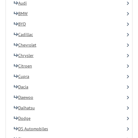
Audi
BMW
BYD
Cadillac
Chevrolet
Chrysler
Citroen
Cupra
Dacia
Daewoo
Daihatsu
Dodge
DS Automobiles