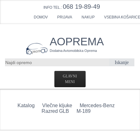
068 19-89-49
INFO TEL.:
DOMOV
PRIJAVA
NAKUP
VSEBINA KOŠARIC
AOPREMA
Dodatna Avtomobilska Oprema
Iskanje
GLAVNI
MENI
DOMOV
Katalog
Vlečne kljuke
Mercedes-Benz
USTVARI RAČUN
Razred GLB
M-189
KONTAKTNI OBRAZEC
VLEČNE KLJUKE POVPRAŠEVANJE