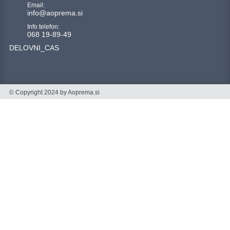
Email:
info@aoprema.si
Info telefon:
068 19-89-49
DELOVNI_CAS
© Copyright 2024 by Aoprema.si