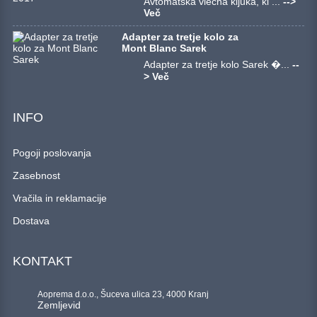
Avtomatska vlečna kljuka, ki ...
-->
Več
Adapter za tretje kolo za
Mont Blanc Sarek
Adapter za tretje kolo Sarek �...
--
> Več
INFO
Pogoji poslovanja
Zasebnost
Vračila in reklamacije
Dostava
KONTAKT
Aoprema d.o.o., Šuceva ulica 23, 4000 Kranj
Zemljevid