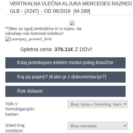
VERTIKALNA VLEČNA KLJUKA MERCEDES RAZRED
GLB - (X247) - OD 08/2019
[M-189]
**Slike so zgolj simbolične in ni nujno, da
odražajo vse lastnosti izdelkov!
Spletna cena:
376.11€
Z DDV!
Kdaj potrebujem elektro modul poleg klasične
vtičnice?
Kaj pa papirji? (Kako je z dokumentacijo?)
Rok dobave
Vpis v
homologacijski
karton:
Izberi kraj
montaze: