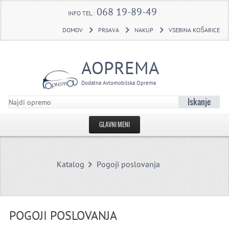
068 19-89-49
INFO TEL.:
DOMOV
PRIJAVA
NAKUP
VSEBINA KOŠARICE
AOPREMA
Dodatna Avtomobilska Oprema
Iskanje
GLAVNI MENI
DOMOV
Katalog
Pogoji poslovanja
USTVARI RAČUN
KONTAKTNI OBRAZEC
VLEČNE KLJUKE POVPRAŠEVANJE
POGOJI POSLOVANJA