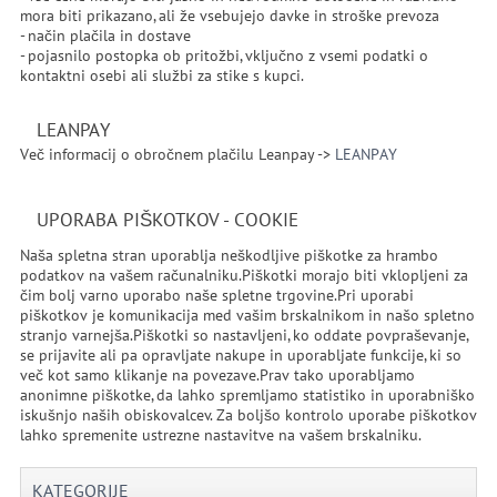
mora biti prikazano, ali že vsebujejo davke in stroške prevoza
- način plačila in dostave
- pojasnilo postopka ob pritožbi, vključno z vsemi podatki o
kontaktni osebi ali službi za stike s kupci.
LEANPAY
Več informacij o obročnem plačilu Leanpay ->
LEANPAY
UPORABA PIŠKOTKOV - COOKIE
Naša spletna stran uporablja neškodljive piškotke za hrambo
podatkov na vašem računalniku.Piškotki morajo biti vklopljeni za
čim bolj varno uporabo naše spletne trgovine.Pri uporabi
piškotkov je komunikacija med vašim brskalnikom in našo spletno
stranjo varnejša.Piškotki so nastavljeni, ko oddate povpraševanje,
se prijavite ali pa opravljate nakupe in uporabljate funkcije, ki so
več kot samo klikanje na povezave.Prav tako uporabljamo
anonimne piškotke, da lahko spremljamo statistiko in uporabniško
iskušnjo naših obiskovalcev. Za boljšo kontrolo uporabe piškotkov
lahko spremenite ustrezne nastavitve na vašem brskalniku.
KATEGORIJE