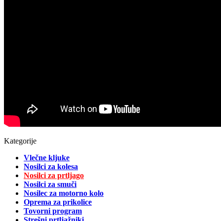
Kategorije
Vlečne kljuke
Nosilci za kolesa
Nosilci za prtljago
Nosilci za smuči
Nosilec za motorno kolo
Oprema za prikolice
Tovorni program
Strešni prtljažniki