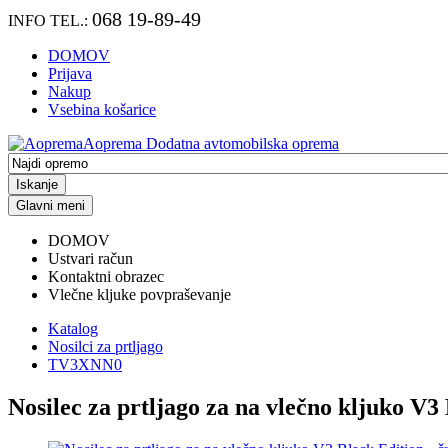
068 19-89-49
INFO TEL.:
DOMOV
Prijava
Nakup
Vsebina košarice
Aoprema
Dodatna avtomobilska oprema
Iskanje
Glavni meni
DOMOV
Ustvari račun
Kontaktni obrazec
Vlečne kljuke povpraševanje
Katalog
Nosilci za prtljago
TV3XNN0
Nosilec za prtljago za na vlečno kljuko V3 