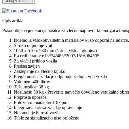
Dodaj v košarico
Opis artikla
Posodobljena generacija nosilca za vlečno napravo, ki omogoča transport
Izdelno iz visokokvalitetnih materialov ki so odporni na udarce,
Široko odpiranje vrat
1050 x 510 x 530 mm (širina, višina, globina)
E-certificirano: e13*74/483*2007/15*6064*05
Za vlečni priklop vozila
Predsestavljen
Zaklepanje na vlečno kljuko
Pregib nosilca za lažje odpiranje zadnjih vrat vozila
Volumen: 400 litrov
Teža nosilca: 38 kg.
Nosilnost: 50 kg - Preverite največjo dovoljeno vertikalno obre
Preprosta uporaba
Priložen miniadapter 13/7 pin
Integrirana kolesa za lažje upravljanje
Ne omejuje hitrosti vozila
Table za signalizacijo niso priložene