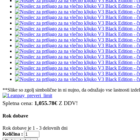
**Slike so zgolj simbolične in ni nujno, da odražajo vse lastnosti izde
Spletna cena:
1,055.78€
Z DDV!
Rok dobave
Rok dobave je 1 - 3 delovnih dni
Količina :