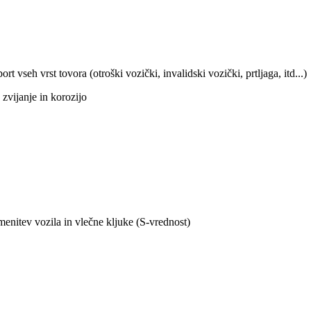
 vseh vrst tovora (otroški vozički, invalidski vozički, prtljaga, itd...)
 zvijanje in korozijo
menitev vozila in vlečne kljuke (S-vrednost)