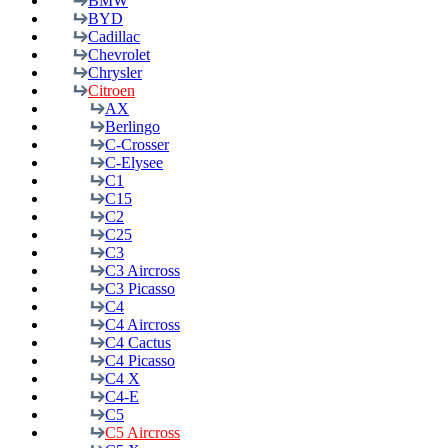
BMW
BYD
Cadillac
Chevrolet
Chrysler
Citroen
AX
Berlingo
C-Crosser
C-Elysee
C1
C15
C2
C25
C3
C3 Aircross
C3 Picasso
C4
C4 Aircross
C4 Cactus
C4 Picasso
C4 X
C4-E
C5
C5 Aircross