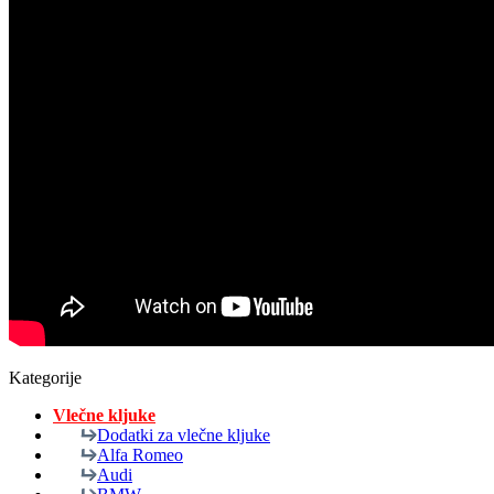
Kategorije
Vlečne kljuke
Dodatki za vlečne kljuke
Alfa Romeo
Audi