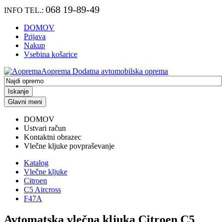
068 19-89-49
INFO TEL.:
DOMOV
Prijava
Nakup
Vsebina košarice
Aoprema
Dodatna avtomobilska oprema
Iskanje
Glavni meni
DOMOV
Ustvari račun
Kontaktni obrazec
Vlečne kljuke povpraševanje
Katalog
Vlečne kljuke
Citroen
C5 Aircross
F47A
Avtomatska vlečna kljuka Citroen C5