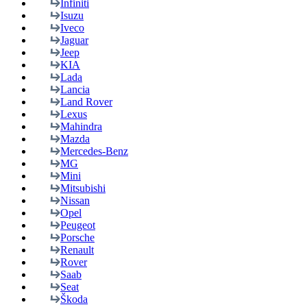
Infiniti
Isuzu
Iveco
Jaguar
Jeep
KIA
Lada
Lancia
Land Rover
Lexus
Mahindra
Mazda
Mercedes-Benz
MG
Mini
Mitsubishi
Nissan
Opel
Peugeot
Porsche
Renault
Rover
Saab
Seat
Škoda