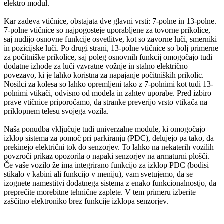
elektro modul.
Kar zadeva vtičnice, obstajata dve glavni vrsti: 7-polne in 13-polne.
7-polne vtičnice so najpogosteje uporabljene za tovorne prikolice,
saj nudijo osnovne funkcije osvetlitve, kot so zavorne luči, smerniki
in pozicijske luči. Po drugi strani, 13-polne vtičnice so bolj primerne
za počitniške prikolice, saj poleg osnovnih funkcij omogočajo tudi
dodatne izhode za luči vzvratne vožnje in stalno električno
povezavo, ki je lahko koristna za napajanje počitniških prikolic.
Nosilci za kolesa so lahko opremljeni tako z 7-polnimi kot tudi 13-
polnimi vtikači, odvisno od modela in zahtev uporabe. Pred izbiro
prave vtičnice priporočamo, da stranke preverijo vrsto vtikača na
priklopnem telesu svojega vozila.
Naša ponudba vključuje tudi univerzalne module, ki omogočajo
izklop sistema za pomoč pri parkiranju (PDC), delujejo pa tako, da
prekinejo električni tok do senzorjev. To lahko na nekaterih vozilih
povzroči prikaz opozorila o napaki senzorjev na armaturni plošči.
Če vaše vozilo že ima integrirano funkcijo za izklop PDC (bodisi
stikalo v kabini ali funkcijo v meniju), vam svetujemo, da se
izognete namestitvi dodatnega sistema z enako funkcionalnostjo, da
preprečite morebitne tehnične zaplete. V tem primeru izberite
zaščitno elektroniko brez funkcije izklopa senzorjev.