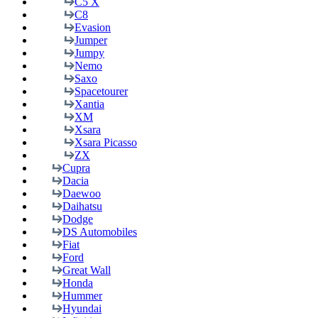
C5 X
C8
Evasion
Jumper
Jumpy
Nemo
Saxo
Spacetourer
Xantia
XM
Xsara
Xsara Picasso
ZX
Cupra
Dacia
Daewoo
Daihatsu
Dodge
DS Automobiles
Fiat
Ford
Great Wall
Honda
Hummer
Hyundai