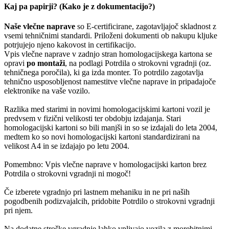
Kaj pa papirji? (Kako je z dokumentacijo?)
Naše vlečne naprave
so E-certificirane, zagotavljajoč skladnost z
vsemi tehničnimi standardi. Priloženi dokumenti ob nakupu kljuke
potrjujejo njeno kakovost in certifikacijo.
Vpis vlečne naprave v zadnjo stran homologacijskega kartona se
opravi
po montaži
, na podlagi Potrdila o strokovni vgradnji (oz.
tehničnega poročila), ki ga izda monter. To potrdilo zagotavlja
tehnično usposobljenost namestitve vlečne naprave in pripadajoče
elektronike na vaše vozilo.
Razlika med starimi in novimi homologacijskimi kartoni vozil je
predvsem v fizični velikosti ter obdobju izdajanja. Stari
homologacijski kartoni so bili manjši in so se izdajali do leta 2004,
medtem ko so novi homologacijski kartoni standardizirani na
velikost A4 in se izdajajo po letu 2004.
Pomembno: Vpis vlečne naprave v homologacijski karton brez
Potrdila o strokovni vgradnji ni mogoč!
Če izberete vgradnjo pri lastnem mehaniku in ne pri naših
pogodbenih podizvajalcih, pridobite Potrdilo o strokovni vgradnji
pri njem.
Na dodatne stroške vgradnje lahko vplivajo vozila z morebitnimi