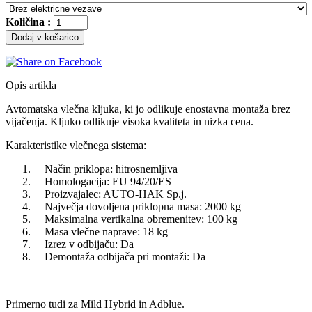
Količina :
Dodaj v košarico
Opis artikla
Avtomatska vlečna kljuka, ki jo odlikuje enostavna montaža brez
vijačenja. Kljuko odlikuje visoka kvaliteta in nizka cena.
Karakteristike vlečnega sistema:
Način priklopa: hitrosnemljiva
Homologacija: EU 94/20/ES
Proizvajalec: AUTO-HAK Sp.j.
Največja dovoljena priklopna masa: 2000 kg
Maksimalna vertikalna obremenitev: 100 kg
Masa vlečne naprave: 18 kg
Izrez v odbijaču: Da
Demontaža odbijača pri montaži: Da
Primerno tudi za Mild Hybrid in Adblue.