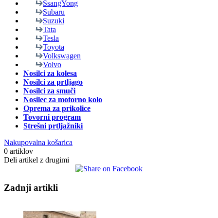
SsangYong
Subaru
Suzuki
Tata
Tesla
Toyota
Volkswagen
Volvo
Nosilci za kolesa
Nosilci za prtljago
Nosilci za smuči
Nosilec za motorno kolo
Oprema za prikolice
Tovorni program
Strešni prtljažniki
Nakupovalna košarica
0 artiklov
Deli artikel z drugimi
Zadnji artikli