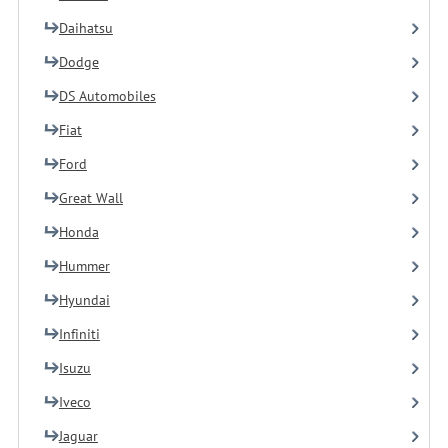
Daihatsu
Dodge
DS Automobiles
Fiat
Ford
Great Wall
Honda
Hummer
Hyundai
Infiniti
Isuzu
Iveco
Jaguar