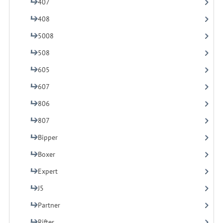
407
408
5008
508
605
607
806
807
Bipper
Boxer
Expert
J5
Partner
Rifter