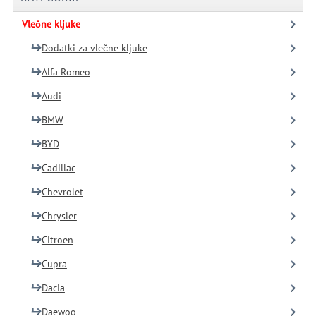
Vlečne kljuke
Dodatki za vlečne kljuke
Alfa Romeo
Audi
BMW
BYD
Cadillac
Chevrolet
Chrysler
Citroen
Cupra
Dacia
Daewoo