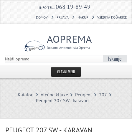
068 19-89-49
INFO TEL.:
DOMOV
PRIJAVA
NAKUP
VSEBINA KOŠARICE
AOPREMA
Dodatna Avtomobilska Oprema
Iskanje
GLAVNI MENI
DOMOV
Katalog
Vlečne kljuke
Peugeot
207
USTVARI RAČUN
Peugeot 207 SW - karavan
KONTAKTNI OBRAZEC
VLEČNE KLJUKE POVPRAŠEVANJE
PEUGEOT 207 SW - KARAVAN