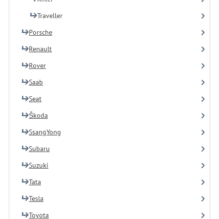
Traveller
Porsche
Renault
Rover
Saab
Seat
Škoda
SsangYong
Subaru
Suzuki
Tata
Tesla
Toyota