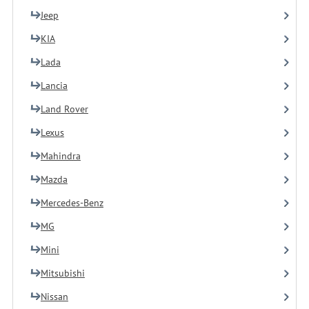
Jeep
KIA
Lada
Lancia
Land Rover
Lexus
Mahindra
Mazda
Mercedes-Benz
MG
Mini
Mitsubishi
Nissan